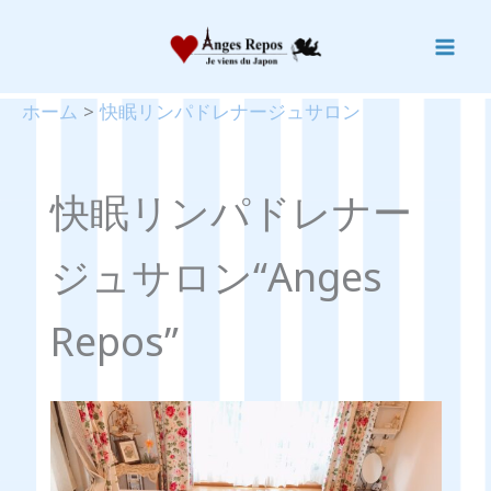
内
容
を
ス
ホーム
快眠リンパドレナージュサロン
キ
ッ
プ
快眠リンパドレナー
ジュサロン“Anges
Repos”