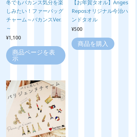
冬でもバカンス気分を楽
【お年賀タオル】Anges
しみたい！ファーバッグ
Reposオリジナル今治ハ
チャーム～バカンスVer.
ンドタオル
～
¥
500
¥
1,100
商品を購入
商品ページを表
示