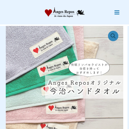
内
容
を
ス
キ
ッ
プ