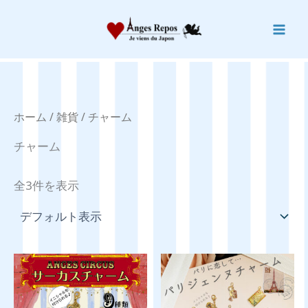
内
容
を
ス
キ
ッ
ホーム
/
雑貨
/ チャーム
プ
チャーム
全3件を表示